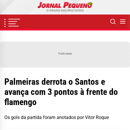
Skip
to
the
content
Publicidade
Palmeiras derrota o Santos e
avança com 3 pontos à frente do
flamengo
Os gols da partida foram anotados por Vitor Roque