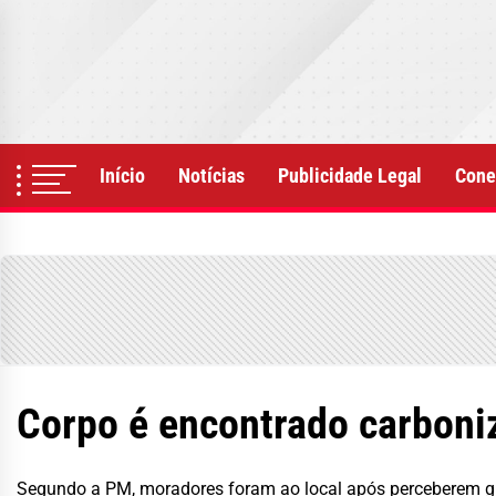
Skip
to
the
content
Início
Notícias
Publicidade Legal
Cone
Corpo é encontrado carboni
Segundo a PM, moradores foram ao local após perceberem gr