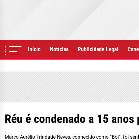
Skip
to
the
content
Início
Notícias
Publicidade Legal
Cone
Réu é condenado a 15 anos 
Marco Aurélio Trindade Neves, conhecido como “Boi”, foi sen