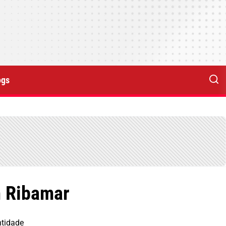
ogs
m Ribamar
ntidade