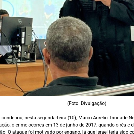
(Foto: Divulgação)
condenou, nesta segunda-feira (10), Marco Aurélio Trindade Nev
ação, o crime ocorreu em 13 de junho de 2017, quando o réu e d
ão. O ataque foi motivado por engano, já que Israel teria sido 