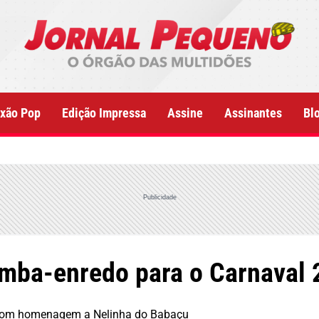
xão Pop
Edição Impressa
Assine
Assinantes
Bl
Publicidade
mba-enredo para o Carnaval 
o com homenagem a Nelinha do Babaçu