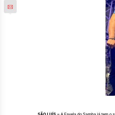
SÃO LUÍS –
A Favela do Samba já tem o s