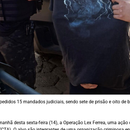
pedidos 15 mandados judiciais, sendo sete de prisão e oito de 
 manhã desta sexta-feira (14), a Operação Lex Ferrea, uma ação 
eo (CTA). O alvo são integrantes de uma organização criminosa e