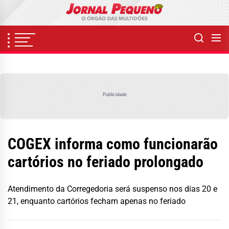
Skip
to
the
content
Publicidade
COGEX informa como funcionarão
cartórios no feriado prolongado
Atendimento da Corregedoria será suspenso nos dias 20 e
21, enquanto cartórios fecham apenas no feriado