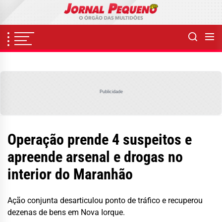
Skip
to
the
content
Publicidade
Operação prende 4 suspeitos e
apreende arsenal e drogas no
interior do Maranhão
Ação conjunta desarticulou ponto de tráfico e recuperou
dezenas de bens em Nova Iorque.