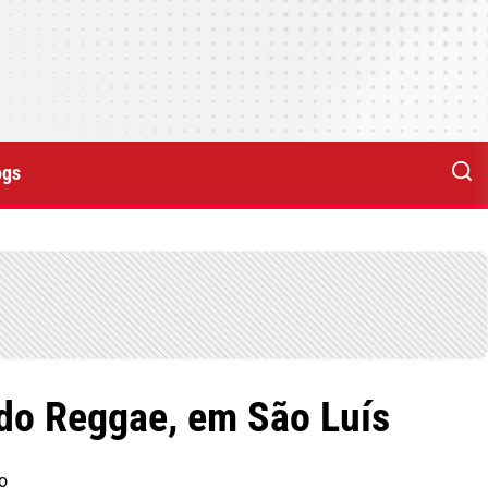
ogs
 do Reggae, em São Luís
o