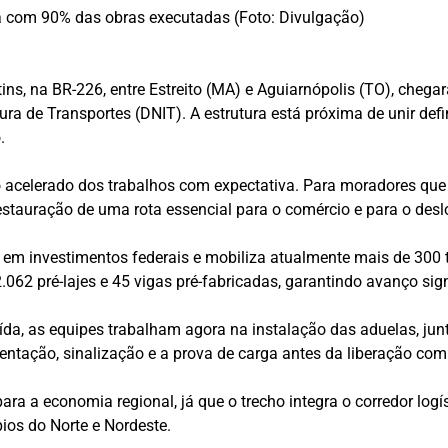
tá com 90% das obras executadas (Foto: Divulgação)
ins, na BR-226, entre Estreito (MA) e Aguiarnópolis (TO), che
ura de Transportes (DNIT). A estrutura está próxima de unir d
.
acelerado dos trabalhos com expectativa. Para moradores que 
estauração de uma rota essencial para o comércio e para o des
 em investimentos federais e mobiliza atualmente mais de 300 
062 pré-lajes e 45 vigas pré-fabricadas, garantindo avanço sign
ída, as equipes trabalham agora na instalação das aduelas, junt
entação, sinalização e a prova de carga antes da liberação com
ara a economia regional, já que o trecho integra o corredor log
ios do Norte e Nordeste.