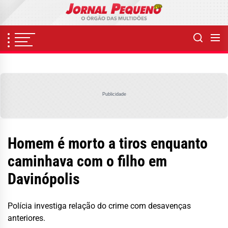
Skip
to
the
content
Publicidade
Homem é morto a tiros enquanto
caminhava com o filho em
Davinópolis
Polícia investiga relação do crime com desavenças
anteriores.