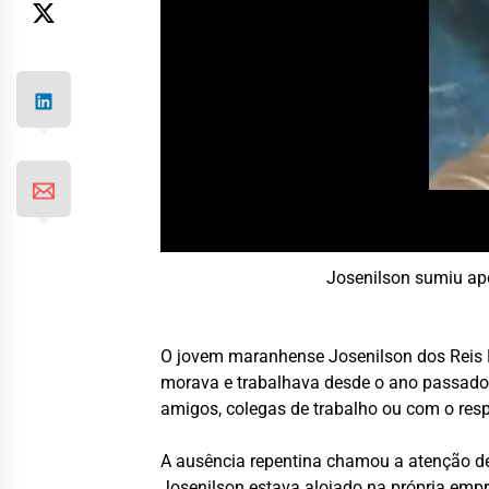
Josenilson sumiu apó
O jovem maranhense Josenilson dos Reis D
morava e trabalhava desde o ano passado.
amigos, colegas de trabalho ou com o re
A ausência repentina chamou a atenção de
Josenilson estava alojado na própria emp