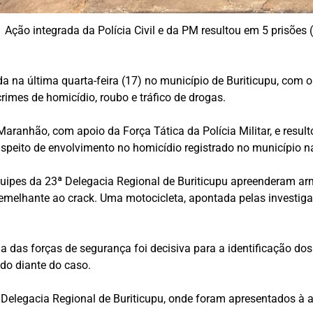
Ação integrada da Polícia Civil e da PM resultou em 5 prisões 
da na última quarta-feira (17) no município de Buriticupu, com
crimes de homicídio, roubo e tráfico de drogas.
o Maranhão, com apoio da Força Tática da Polícia Militar, e res
uspeito de envolvimento no homicídio registrado no município na 
pes da 23ª Delegacia Regional de Buriticupu apreenderam arm
 semelhante ao crack. Uma motocicleta, apontada pelas investi
da das forças de segurança foi decisiva para a identificação do
do diante do caso.
elegacia Regional de Buriticupu, onde foram apresentados à a