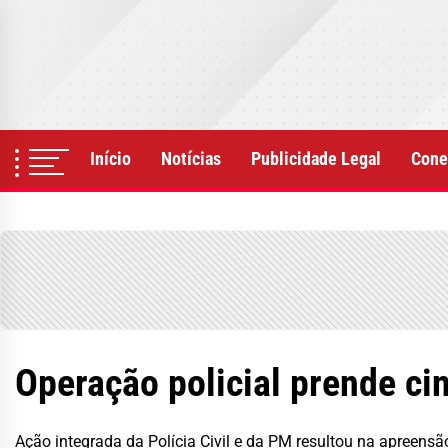
Skip
to
the
content
Início
Notícias
Publicidade Legal
Cone
Operação policial prende cin
Ação integrada da Polícia Civil e da PM resultou na apreensã