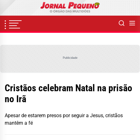
Skip
to
the
content
Publicidade
Cristãos celebram Natal na prisão
no Irã
Apesar de estarem presos por seguir a Jesus, cristãos
mantêm a fé