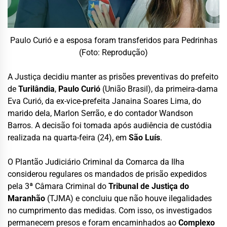
Paulo Curió e a esposa foram transferidos para Pedrinhas
(Foto: Reprodução)
A Justiça decidiu manter as prisões preventivas do prefeito
de
Turilândia
,
Paulo Curió
(União Brasil), da primeira-dama
Eva Curió, da ex-vice-prefeita Janaina Soares Lima, do
marido dela, Marlon Serrão, e do contador Wandson
Barros. A decisão foi tomada após audiência de custódia
realizada na quarta-feira (24), em
São Luís
.
O Plantão Judiciário Criminal da Comarca da Ilha
considerou regulares os mandados de prisão expedidos
pela 3ª Câmara Criminal do
Tribunal de Justiça do
Maranhão
(TJMA) e concluiu que não houve ilegalidades
no cumprimento das medidas. Com isso, os investigados
permanecem presos e foram encaminhados ao
Complexo