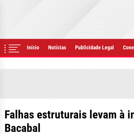
Skip
to
the
content
Início
Notícias
Publicidade Legal
Cone
Falhas estruturais levam à 
Bacabal