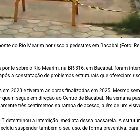
ponte do Rio Mearim por risco a pedestres em Bacabal (Foto: R
a ponte sobre o Rio Mearim, na BR-316, em Bacabal, foram inter
após a constatação de problemas estruturais que ofereciam risco
s em 2023 e tiveram as obras finalizadas em 2025. Mesmo sem 
r quem segue em direção ao Centro de Bacabal. Na semana pas
ente três centímetros na rampa de acesso, além de um visível
IT determinou a interdição imediata dessa passarela. A estrutur
decidiu suspender também o seu uso, de forma preventiva, para e