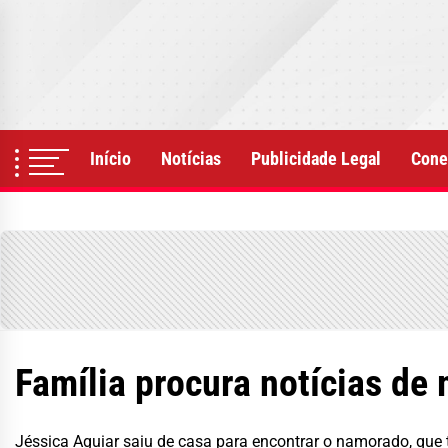
Skip
to
the
content
Início
Notícias
Publicidade Legal
Cone
Família procura notícias de
Jéssica Aguiar saiu de casa para encontrar o namorado, que