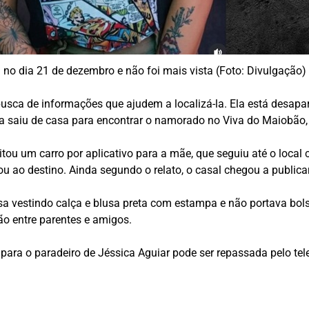
 no dia 21 de dezembro e não foi mais vista (Foto: Divulgação)
usca de informações que ajudem a localizá-la. Ela está desapa
ela saiu de casa para encontrar o namorado no Viva do Maiobão,
citou um carro por aplicativo para a mãe, que seguiu até o loca
u ao destino. Ainda segundo o relato, o casal chegou a public
asa vestindo calça e blusa preta com estampa e não portava bo
ão entre parentes e amigos.
para o paradeiro de Jéssica Aguiar pode ser repassada pelo te