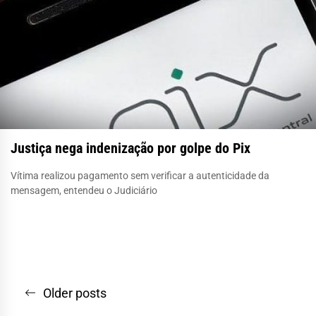
Justiça nega indenização por golpe do Pix
Vítima realizou pagamento sem verificar a autenticidade da
mensagem, entendeu o Judiciário
Navegação
Older posts