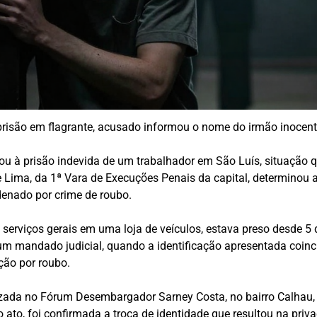
prisão em flagrante, acusado informou o nome do irmão inocente
vou à prisão indevida de um trabalhador em São Luís, situação 
e Lima
, da 1ª Vara de Execuções Penais da capital, determinou 
ndenado por crime de roubo.
 serviços gerais em uma loja de veículos, estava preso desde 5
m mandado judicial, quando a identificação apresentada coinci
ão por roubo.
izada no Fórum Desembargador Sarney Costa, no bairro Calhau,
o ato, foi confirmada a troca de identidade que resultou na priv