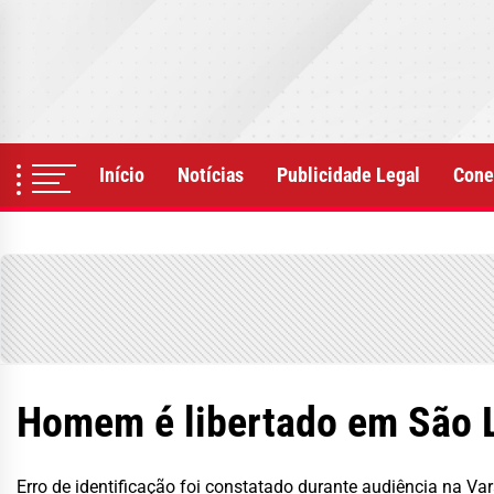
Skip
to
the
content
Início
Notícias
Publicidade Legal
Cone
Homem é libertado em São Lu
Erro de identificação foi constatado durante audiência na V