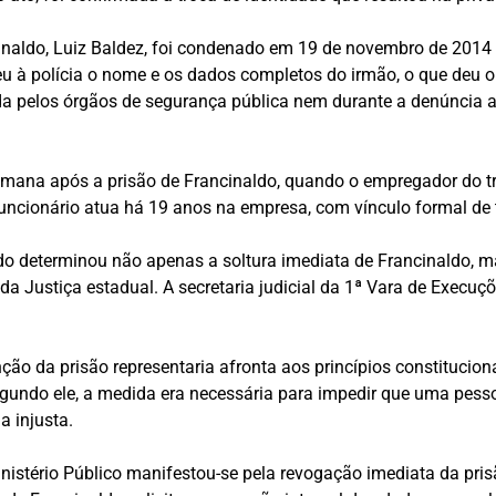
cinaldo, Luiz Baldez, foi condenado em 19 de novembro de 201
ceu à polícia o nome e os dados completos do irmão, o que deu 
ada pelos órgãos de segurança pública nem durante a denúncia 
emana após a prisão de Francinaldo, quando o empregador do t
uncionário atua há 19 anos na empresa, com vínculo formal de tr
ado determinou não apenas a soltura imediata de Francinaldo, 
a Justiça estadual. A secretaria judicial da 1ª Vara de Execuç
ção da prisão representaria afronta aos princípios constitucion
gundo ele, a medida era necessária para impedir que uma pes
a injusta.
inistério Público manifestou-se pela revogação imediata da pri