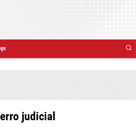
ogs
rro judicial