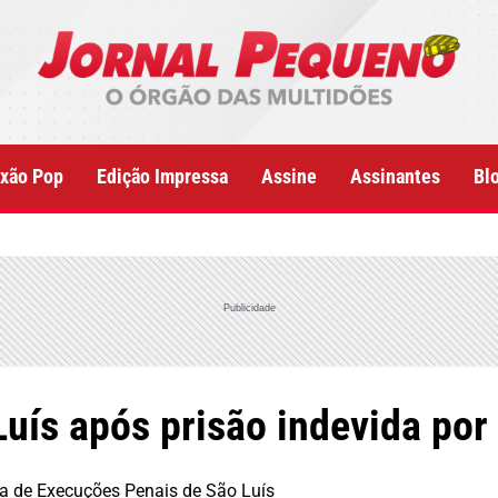
xão Pop
Edição Impressa
Assine
Assinantes
Bl
Publicidade
ís após prisão indevida por e
ara de Execuções Penais de São Luís