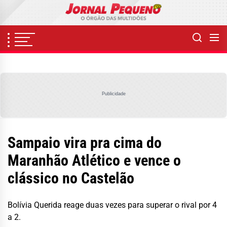
Skip
to
the
content
Publicidade
Sampaio vira pra cima do
Maranhão Atlético e vence o
clássico no Castelão
Bolívia Querida reage duas vezes para superar o rival por 4
a 2.