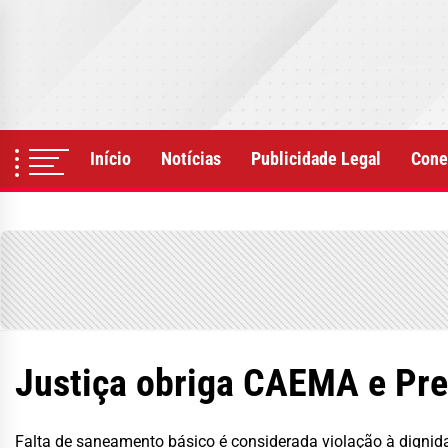
Skip
to
the
content
Início
Notícias
Publicidade Legal
Cone
Justiça obriga CAEMA e Pref
Falta de saneamento básico é considerada violação à dignid