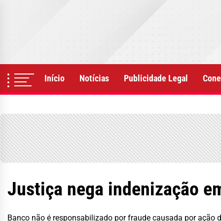
Skip
to
the
content
Início
Notícias
Publicidade Legal
Cone
Justiça nega indenização e
Banco não é responsabilizado por fraude causada por ação da