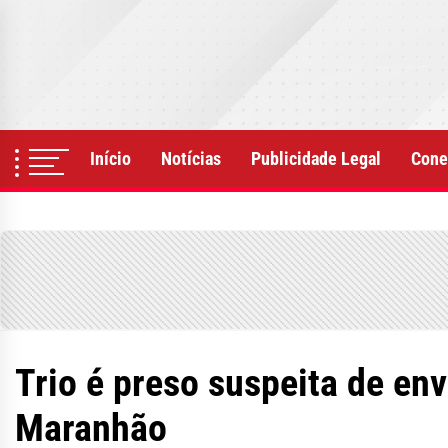
Skip
to
the
content
Início
Notícias
Publicidade Legal
Cone
Trio é preso suspeita de en
Maranhão