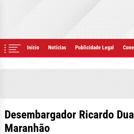
Skip
to
the
content
Início
Notícias
Publicidade Legal
Cone
Desembargador Ricardo Duail
Maranhão