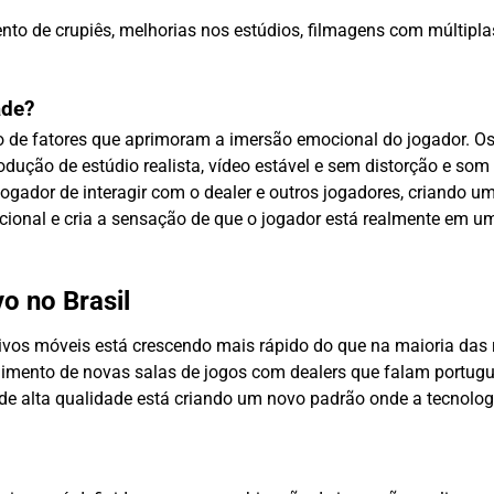
to de crupiês, melhorias nos estúdios, filmagens com múltipla
ade?
de fatores que aprimoram a imersão emocional do jogador. Os p
rodução de estúdio realista, vídeo estável e sem distorção e so
gador de interagir com o dealer e outros jogadores, criando uma
ional e cria a sensação de que o jogador está realmente em u
vo no Brasil
tivos móveis está crescendo mais rápido do que na maioria das r
mento de novas salas de jogos com dealers que falam portuguê
 de alta qualidade está criando um novo padrão onde a tecnolog