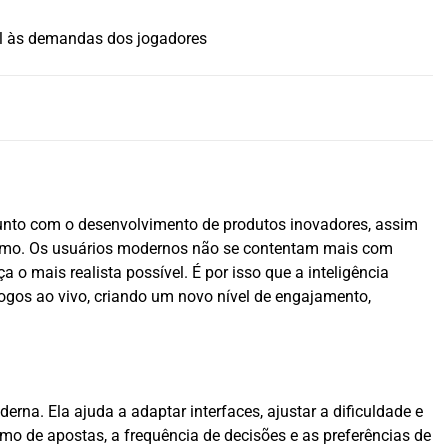
el às demandas dos jogadores
 junto com o desenvolvimento de produtos inovadores, assim
ismo. Os usuários modernos não se contentam mais com
 o mais realista possível. É por isso que a inteligência
jogos ao vivo, criando um novo nível de engajamento,
erna. Ela ajuda a adaptar interfaces, ajustar a dificuldade e
mo de apostas, a frequência de decisões e as preferências de