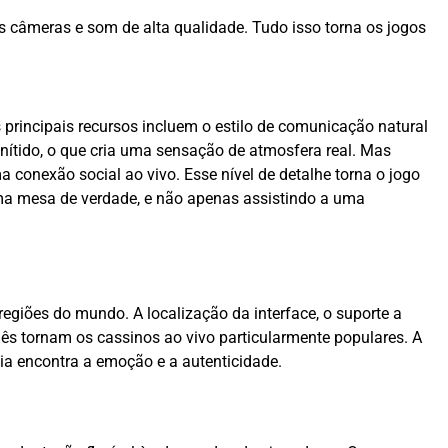
s câmeras e som de alta qualidade. Tudo isso torna os jogos
rincipais recursos incluem o estilo de comunicação natural
m nítido, o que cria uma sensação de atmosfera real. Mas
 conexão social ao vivo. Esse nível de detalhe torna o jogo
ma mesa de verdade, e não apenas assistindo a uma
egiões do mundo. A localização da interface, o suporte a
s tornam os cassinos ao vivo particularmente populares. A
ia encontra a emoção e a autenticidade.