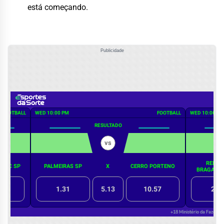
está começando.
Publicidade