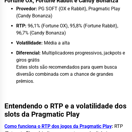
Fortune OX, Fortune Rabbit e Candy Bonanza
Provedor:
PG SOFT (OX e Rabbit), Pragmatic Play
(Candy Bonanza)
RTP:
96,1% (Fortune OX), 95,8% (Fortune Rabbit),
96,7% (Candy Bonanza)
Volatilidade:
Média a alta
Diferencial:
Multiplicadores progressivos, jackpots e
giros grátis
Estes slots são recomendados para quem busca
diversão combinada com a chance de grandes
prêmios.
Entendendo o RTP e a volatilidade dos
slots da Pragmatic Play
Como funciona o RTP dos jogos da Pragmatic Play
:
RTP