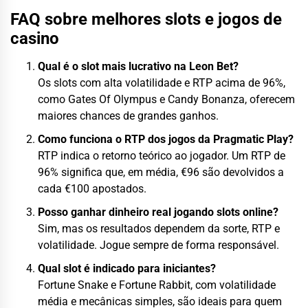
FAQ sobre melhores slots e jogos de
casino
Qual é o slot mais lucrativo na Leon Bet?
Os slots com alta volatilidade e RTP acima de 96%,
como Gates Of Olympus e Candy Bonanza, oferecem
maiores chances de grandes ganhos.
Como funciona o RTP dos jogos da Pragmatic Play?
RTP indica o retorno teórico ao jogador. Um RTP de
96% significa que, em média, €96 são devolvidos a
cada €100 apostados.
Posso ganhar dinheiro real jogando slots online?
Sim, mas os resultados dependem da sorte, RTP e
volatilidade. Jogue sempre de forma responsável.
Qual slot é indicado para iniciantes?
Fortune Snake e Fortune Rabbit, com volatilidade
média e mecânicas simples, são ideais para quem