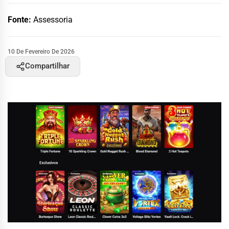
Fonte:
Assessoria
10 De Fevereiro De 2026
Compartilhar