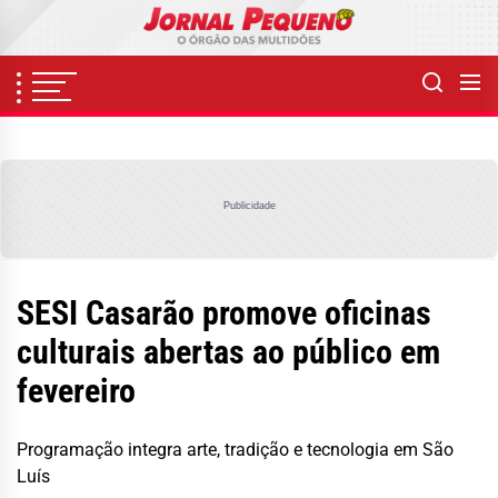
Skip
to
the
content
Publicidade
SESI Casarão promove oficinas
culturais abertas ao público em
fevereiro
Programação integra arte, tradição e tecnologia em São
Luís