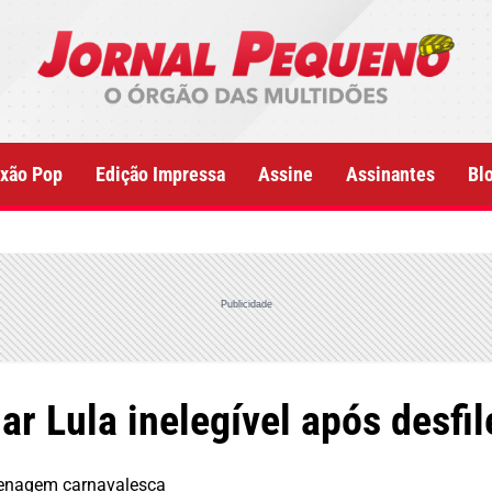
xão Pop
Edição Impressa
Assine
Assinantes
Bl
Publicidade
r Lula inelegível após desfil
menagem carnavalesca