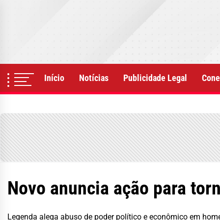
Skip
to
the
content
Início
Notícias
Publicidade Legal
Cone
Novo anuncia ação para torna
Legenda alega abuso de poder político e econômico em ho