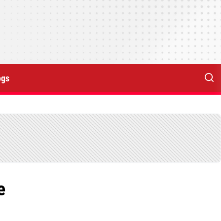
ogs
e