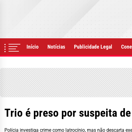
Skip
to
the
content
Início
Notícias
Publicidade Legal
Cone
Trio é preso por suspeita d
Polícia investiga crime como latrocínio, mas não descarta ex