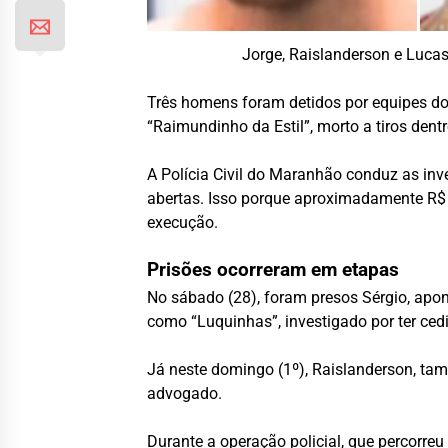
Jorge, Raislanderson e Luca
Três homens foram detidos por equipes do
“Raimundinho da Estil”, morto a tiros dent
A Polícia Civil do Maranhão conduz as in
abertas. Isso porque aproximadamente R$ 1
execução.
Prisões ocorreram em etapas
No sábado (28), foram presos Sérgio, apon
como “Luquinhas”, investigado por ter ced
Já neste domingo (1º), Raislanderson, ta
advogado.
Durante a operação policial, que percorreu