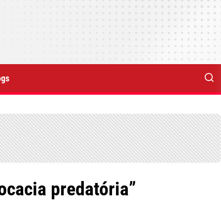
ogs
ocacia predatória”