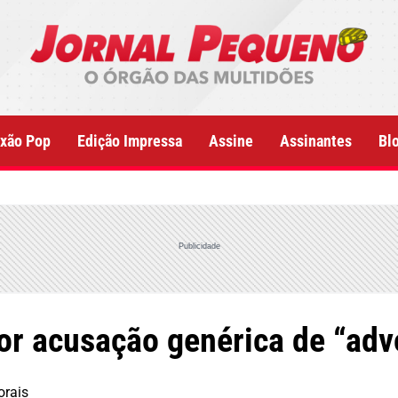
xão Pop
Edição Impressa
Assine
Assinantes
Bl
Publicidade
or acusação genérica de “adv
orais