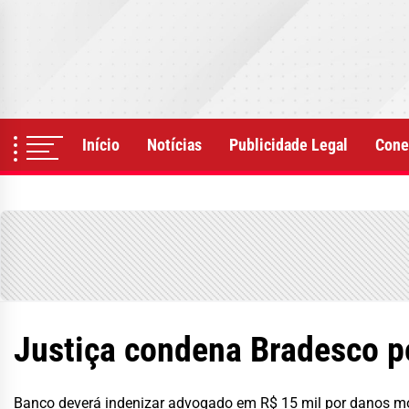
Skip
to
the
content
Início
Notícias
Publicidade Legal
Cone
Justiça condena Bradesco p
Banco deverá indenizar advogado em R$ 15 mil por danos m