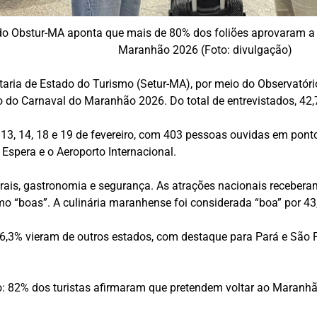
do Obstur-MA aponta que mais de 80% dos foliões aprovaram a
Maranhão 2026 (Foto: divulgação)
taria de Estado do Turismo (Setur-MA), por meio do Observató
do Carnaval do Maranhão 2026. Do total de entrevistados, 42,
 13, 14, 18 e 19 de fevereiro, com 403 pessoas ouvidas em ponto
Espera e o Aeroporto Internacional.
rais, gastronomia e segurança. As atrações nacionais receberam
mo “boas”. A culinária maranhense foi considerada “boa” por 43
56,3% vieram de outros estados, com destaque para Pará e São P
no: 82% dos turistas afirmaram que pretendem voltar ao Maranh