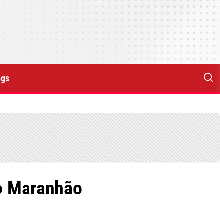
ogs
no Maranhão