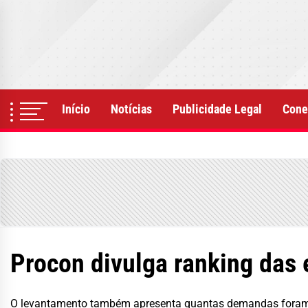
Skip
to
the
content
Início
Notícias
Publicidade Legal
Cone
Procon divulga ranking das
O levantamento também apresenta quantas demandas foram