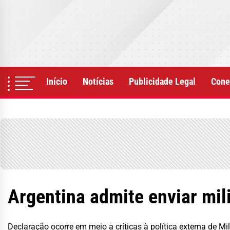
Skip
to
the
content
Início
Notícias
Publicidade Legal
Cone
Argentina admite enviar mil
Declaração ocorre em meio a críticas à política externa de Mi