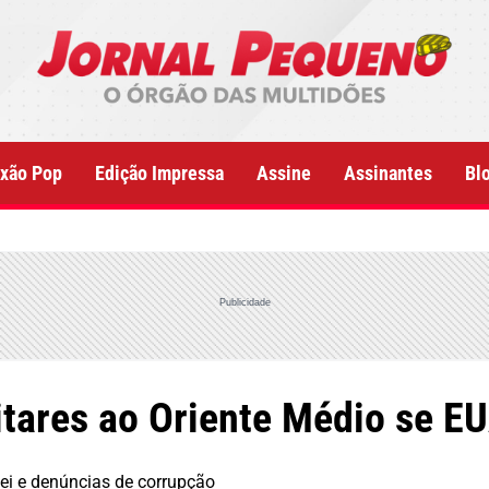
xão Pop
Edição Impressa
Assine
Assinantes
Bl
Publicidade
itares ao Oriente Médio se EU
lei e denúncias de corrupção