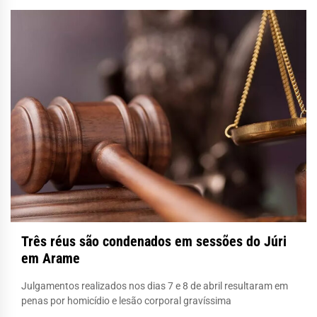
Três réus são condenados em sessões do Júri
em Arame
Julgamentos realizados nos dias 7 e 8 de abril resultaram em
penas por homicídio e lesão corporal gravíssima