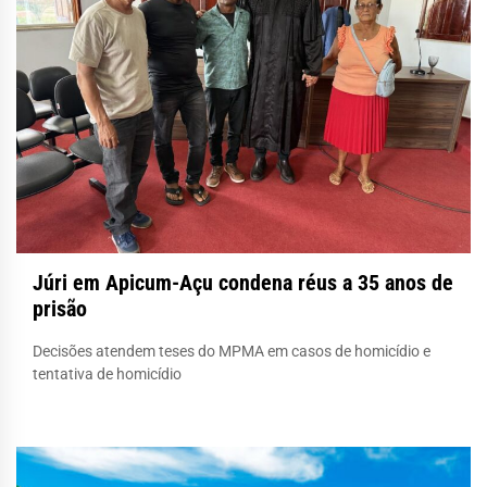
Júri em Apicum-Açu condena réus a 35 anos de
prisão
Decisões atendem teses do MPMA em casos de homicídio e
tentativa de homicídio