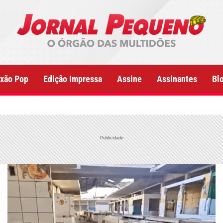
xão Pop
Edição Impressa
Assine
Assinantes
Bl
Publicidade