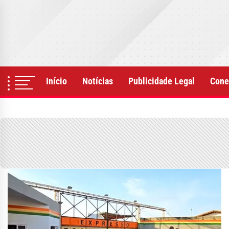
Skip
to
the
content
Início
Notícias
Publicidade Legal
Cone