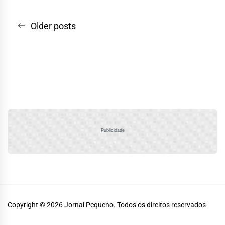
Navegação
Older posts
por
posts
Publicidade
Copyright © 2026
Jornal Pequeno.
Todos os direitos reservados