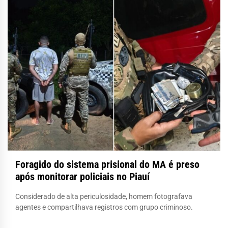
Foragido do sistema prisional do MA é preso
após monitorar policiais no Piauí
Considerado de alta periculosidade, homem fotografava
agentes e compartilhava registros com grupo criminoso.