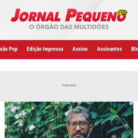
xão Pop
Edição Impressa
Assine
Assinantes
Bl
Publicidade