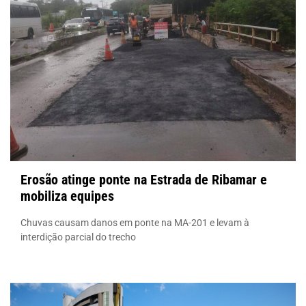
Erosão atinge ponte na Estrada de Ribamar e
mobiliza equipes
Chuvas causam danos em ponte na MA-201 e levam à
interdição parcial do trecho