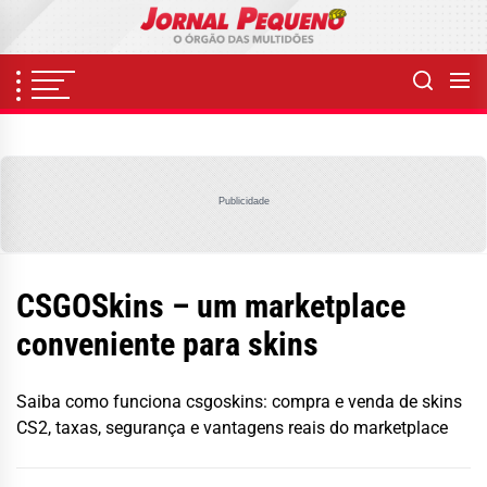
Skip
to
the
content
Publicidade
CSGOSkins – um marketplace
conveniente para skins
Saiba como funciona csgoskins: compra e venda de skins
CS2, taxas, segurança e vantagens reais do marketplace