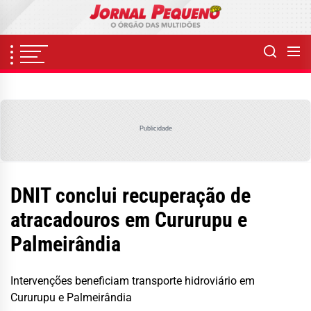
Skip
to
the
content
Publicidade
DNIT conclui recuperação de
atracadouros em Cururupu e
Palmeirândia
Intervenções beneficiam transporte hidroviário em
Cururupu e Palmeirândia