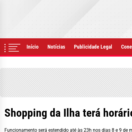
Skip
to
the
content
Início
Notícias
Publicidade Legal
Cone
Shopping da Ilha terá horár
Funcionamento será estendido até às 23h nos dias 8 e 9 de 