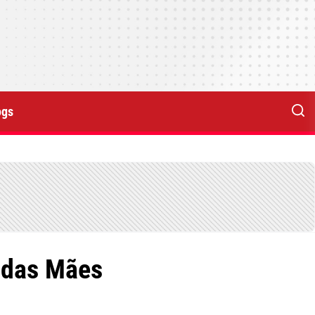
ogs
a das Mães