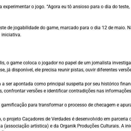
a experimentar o jogo. “Agora eu tô ansioso para o dia do teste
te de jogabilidade do game, marcado para o dia 12 de maio. Na
iniciativa.
lis, o game coloca o jogador no papel de um jornalista investi
e, já disponível, ele precisa reunir pistas, ouvir diferentes ve
 a ser apontada como principal suspeita por seu histórico financ
os, confrontar versões e identificar contradições nas informaçõe
 e gamificação para transformar o processo de checagem e apuraç
o, o projeto Caçadores de Verdades é desenvolvido em parceri
(associação artística) e da Organik Produções Culturais. A ini