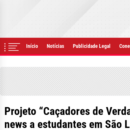
Skip
to
the
content
Início
Notícias
Publicidade Legal
Cone
Projeto “Caçadores de Verd
news a estudantes em São L