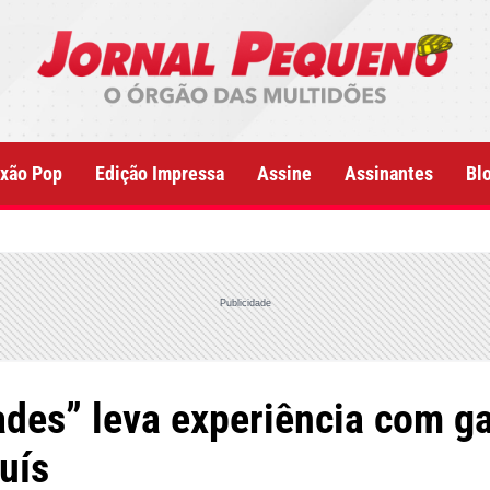
xão Pop
Edição Impressa
Assine
Assinantes
Bl
Publicidade
ades” leva experiência com g
uís