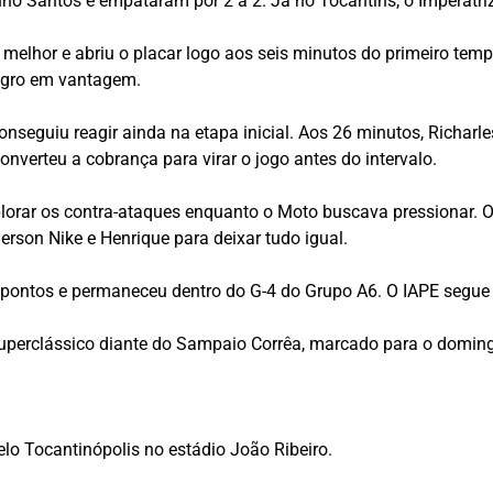
o Santos e empataram por 2 a 2. Já no Tocantins, o Imperatriz
elhor e abriu o placar logo aos seis minutos do primeiro temp
Negro em vantagem.
onseguiu reagir ainda na etapa inicial. Aos 26 minutos, Richar
onverteu a cobrança para virar o jogo antes do intervalo.
lorar os contra-ataques enquanto o Moto buscava pressionar. 
rson Nike e Henrique para deixar tudo igual.
pontos e permaneceu dentro do G-4 do Grupo A6. O IAPE segue 
perclássico diante do Sampaio Corrêa, marcado para o domingo
elo Tocantinópolis no estádio João Ribeiro.