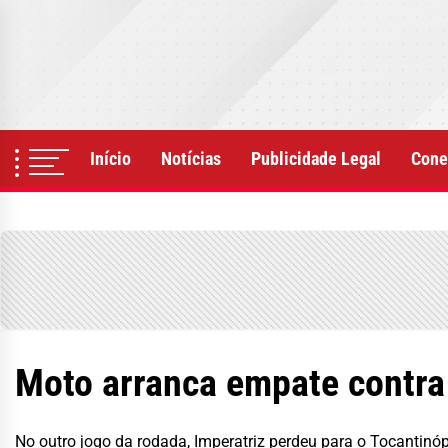
Skip
to
the
content
Início
Notícias
Publicidade Legal
Cone
Moto arranca empate contra
No outro jogo da rodada, Imperatriz perdeu para o Tocantinóp