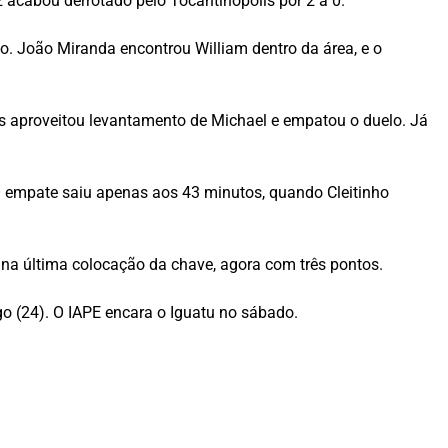
 acabou derrotado pelo Tocantinópolis por 2 a 0.
o. João Miranda encontrou William dentro da área, e o
les aproveitou levantamento de Michael e empatou o duelo. Já
O empate saiu apenas aos 43 minutos, quando Cleitinho
na última colocação da chave, agora com três pontos.
 (24). O IAPE encara o Iguatu no sábado.