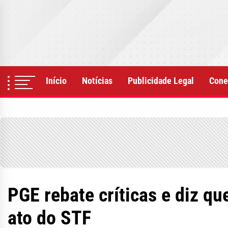
Skip
to
the
content
Início
Notícias
Publicidade Legal
Cone
PGE rebate críticas e diz 
ato do STF