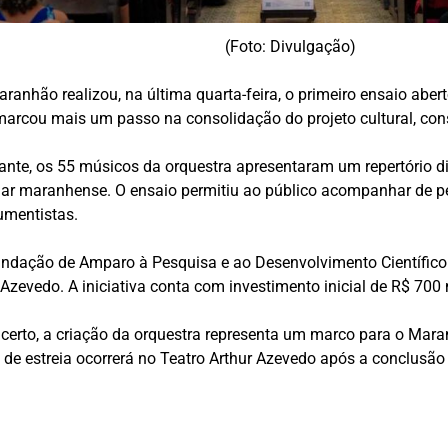
(Foto: Divulgação)
Maranhão
realizou, na última quarta-feira, o primeiro ensaio abe
 marcou mais um passo na consolidação do projeto cultural, con
ante, os 55 músicos da orquestra apresentaram um repertório di
lar maranhense. O ensaio permitiu ao público acompanhar de pert
rumentistas.
ndação de Amparo à Pesquisa e ao Desenvolvimento Científic
r Azevedo
. A iniciativa conta com investimento inicial de R$ 7
erto, a criação da orquestra representa um marco para o Maranh
al de estreia ocorrerá no Teatro Arthur Azevedo após a conclusã