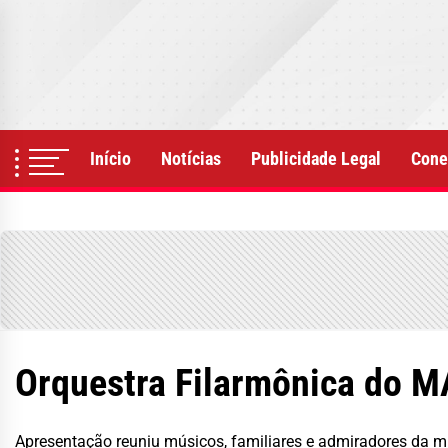
Skip
to
the
content
Início
Notícias
Publicidade Legal
Cone
Orquestra Filarmônica do MA
Apresentação reuniu músicos, familiares e admiradores da 