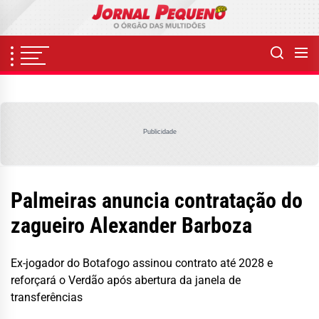
Skip
to
the
content
Publicidade
Palmeiras anuncia contratação do
zagueiro Alexander Barboza
Ex-jogador do Botafogo assinou contrato até 2028 e
reforçará o Verdão após abertura da janela de
transferências