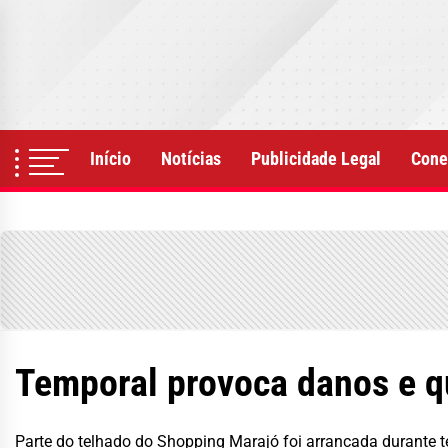
Skip
to
the
content
Início
Notícias
Publicidade Legal
Cone
Temporal provoca danos e q
Parte do telhado do Shopping Marajó foi arrancada durante 