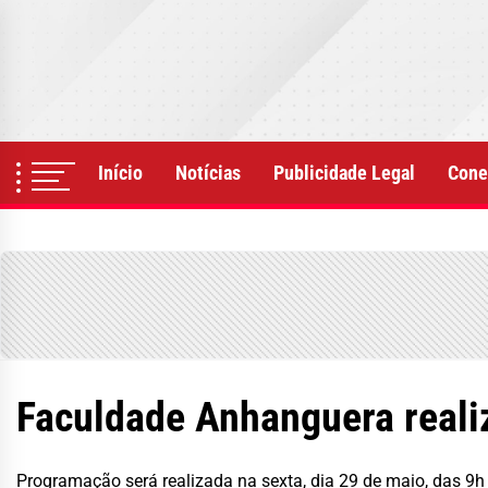
Skip
to
the
content
Início
Notícias
Publicidade Legal
Cone
Faculdade Anhanguera reali
Programação será realizada na sexta, dia 29 de maio, das 9h