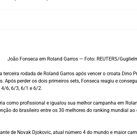
João Fonseca em Roland Garros — Foto: REUTERS/Guglie
a terceira rodada de
Roland Garros
após vencer o croata
Dino P
s. Após perder os dois primeiros sets, Fonseca reagiu e consegui
4/6, 6/3, 6/1 e 6/2.
ria como profissional e igualou sua melhor campanha em Roland
ção do brasileiro entre os 30 melhores do ranking mundial ao 
iante de
Novak Djokovic
, atual número 4 do mundo e maior camp