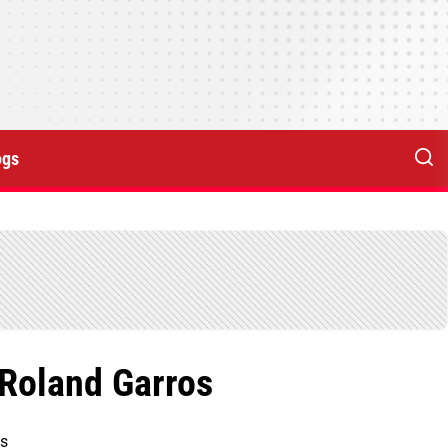
ogs
 Roland Garros
ês