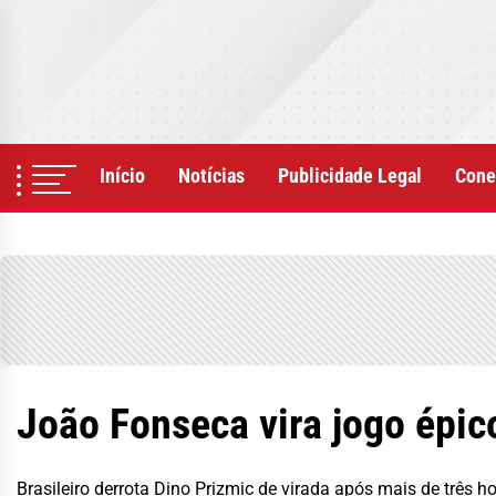
Skip
to
the
content
Início
Notícias
Publicidade Legal
Cone
João Fonseca vira jogo épic
Brasileiro derrota Dino Prizmic de virada após mais de três 