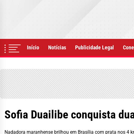
Skip
to
the
content
Início
Notícias
Publicidade Legal
Cone
Sofia Duailibe conquista du
Nadadora maranhense brilhou em Brasília com prata nos 4 km