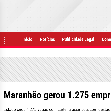
Skip
to
the
content
Início
Notícias
Publicidade Legal
Cone
Maranhão gerou 1.275 empre
Estado criou 1.275 vagas com carteira assinada, com destaqu