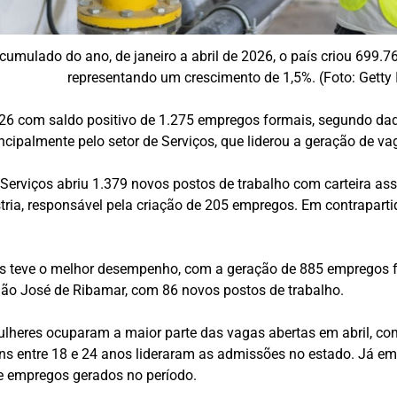
cumulado do ano, de janeiro a abril de 2026, o país criou 699.
representando um crescimento de 1,5%. (Foto: Getty
26 com saldo positivo de 1.275 empregos formais, segundo dad
ncipalmente pelo setor de Serviços, que liderou a geração de va
 Serviços abriu 1.379 novos postos de trabalho com carteira 
stria, responsável pela criação de 205 empregos. Em contrapart
ís teve o melhor desempenho, com a geração de 885 empregos f
o José de Ribamar, com 86 novos postos de trabalho.
heres ocuparam a maior parte das vagas abertas em abril, c
ovens entre 18 e 24 anos lideraram as admissões no estado. Já e
 empregos gerados no período.