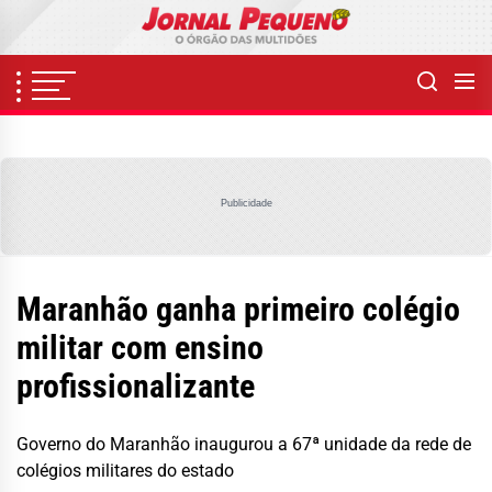
Skip
to
the
content
Publicidade
Maranhão ganha primeiro colégio
militar com ensino
profissionalizante
Governo do Maranhão inaugurou a 67ª unidade da rede de
colégios militares do estado