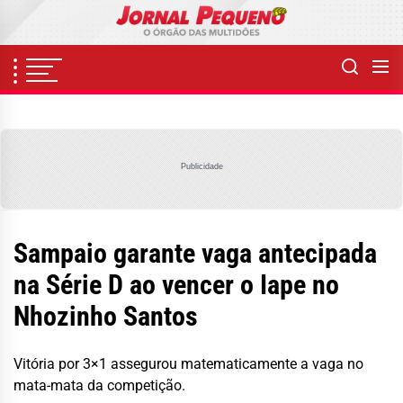
Skip
to
the
content
Publicidade
Sampaio garante vaga antecipada
na Série D ao vencer o Iape no
Nhozinho Santos
Vitória por 3×1 assegurou matematicamente a vaga no
mata-mata da competição.